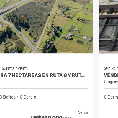
/
 QUINTAS
VENTA
OFICINA
VENDE CHACRA 7 HECTAREAS EN RUTA 8 Y RUTA 11 - A 10 KM DE ATLANTIDA
Urugua
 0 Baños / 0 Garaje
0 Dormi
Venta