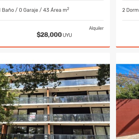
2
 1 Baño / 0 Garaje / 43 Área m
2 Dormi
Alquiler
$28,000
UYU