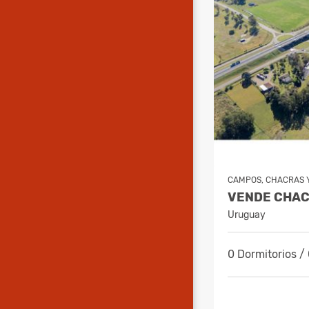
CAMPOS, CHACRAS Y
Uruguay
0 Dormitorios /