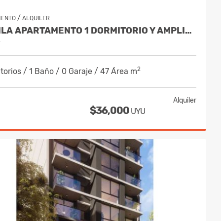
/
MENTO
ALQUILER
ALQUILA APARTAMENTO 1 DORMITORIO Y AMPLIO BALCON - POCITOS
y
2
torios / 1 Baño / 0 Garaje / 47 Área m
Alquiler
$36,000
UYU