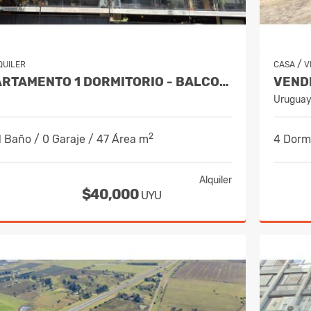
/
QUILER
CASA
V
ALQUILA APARTAMENTO 1 DORMITORIO - BALCON Y COCHERA - POCITOS
Urugua
2
 1 Baño / 0 Garaje / 47 Área m
4 Dormi
Alquiler
$40,000
UYU