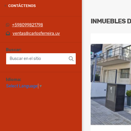
CONTÁCTENOS
INMUEBLES
+598099821798
ventas@carlosferreira.uy
Buscar:
Idioma:
Select Language
▼