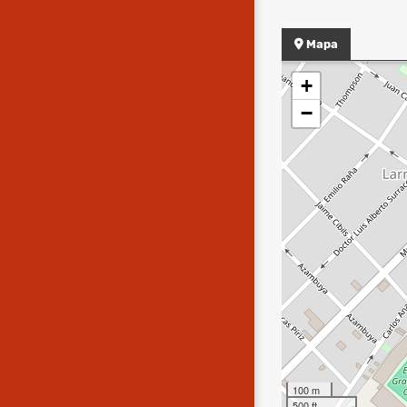
Mapa
+
−
100 m
500 ft