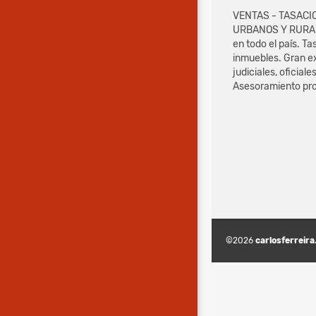
VENTAS - TASACI
URBANOS Y RURALE
en todo el país. T
inmuebles. Gran e
judiciales, oficiale
Asesoramiento pro
©2026
carlosferreira