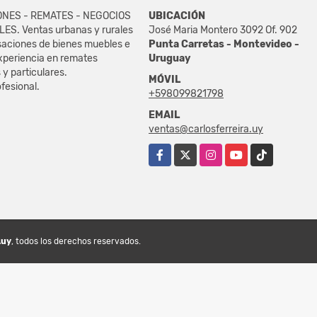
ONES - REMATES - NEGOCIOS
UBICACIÓN
S. Ventas urbanas y rurales
José Maria Montero 3092 Of. 902
asaciones de bienes muebles e
Punta Carretas - Montevideo -
xperiencia en remates
Uruguay
s y particulares.
MÓVIL
fesional.
+598099821798
EMAIL
ventas@carlosferreira.uy
Facebook
X
Instagram
YouTube
TikTok
.uy
, todos los derechos reservados.