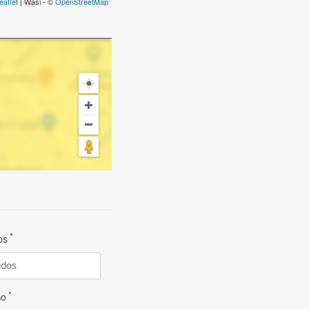
eaflet
| Wasi - ©
OpenStreetMap
*
dos
*
no