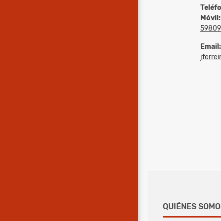
Teléf
Móvil:
59809
Email:
jferrei
QUIÉNES SOMO