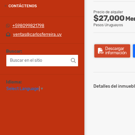
CONTÁCTENOS
Precio de alquiler
$27,000
Men
Pesos Uruguayos
+598099821798
ventas@carlosferreira.uy
Descargar
Buscar:
información
Idioma:
Detalles del inmuebl
Select Language
▼