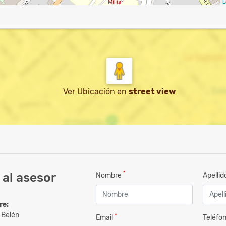
L
Ver Ubicación
en
street view
*
al asesor
Nombre
Apelli
re:
 Belén
*
Email
Teléfo