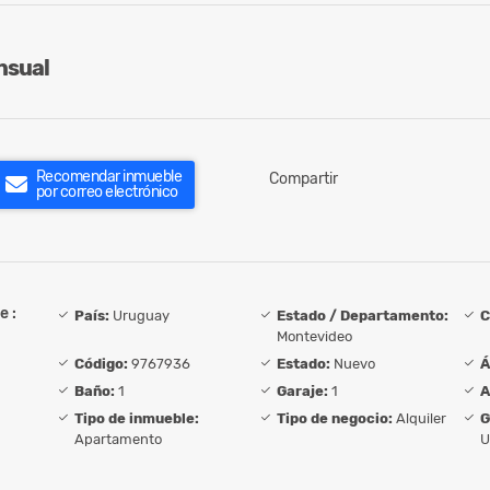
sual
Recomendar inmueble
Compartir
por correo electrónico
e :
País:
Uruguay
Estado / Departamento:
C
Montevideo
Código:
9767936
Estado:
Nuevo
Á
Baño:
1
Garaje:
1
A
Tipo de inmueble:
Tipo de negocio:
Alquiler
G
Apartamento
U