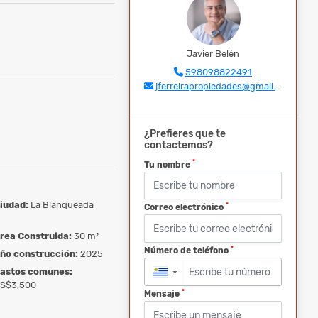
Javier Belén
598098822491
jferreirapropiedades@gmail.com
¿Prefieres que te
contactemos?
*
Tu nombre
iudad:
La Blanqueada
*
Correo electrónico
rea Construida:
30 m²
*
Número de teléfono
ño construcción:
2025
astos comunes:
▼
S$3,500
*
Mensaje