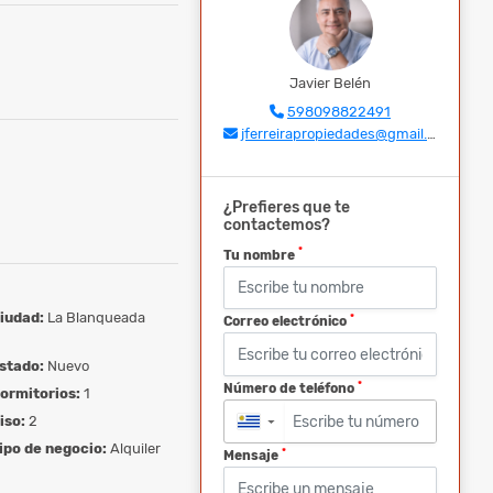
Javier Belén
598098822491
jferreirapropiedades@gmail.com
¿Prefieres que te
contactemos?
*
Tu nombre
iudad:
La Blanqueada
*
Correo electrónico
stado:
Nuevo
*
Número de teléfono
ormitorios:
1
iso:
2
▼
ipo de negocio:
Alquiler
*
Mensaje