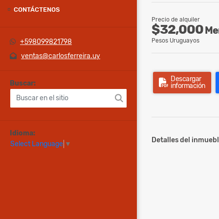
CONTÁCTENOS
Precio de alquiler
$32,000
Me
Pesos Uruguayos
+598099821798
ventas@carlosferreira.uy
Descargar
Buscar:
información
Idioma:
Detalles del inmuebl
Select Language
▼