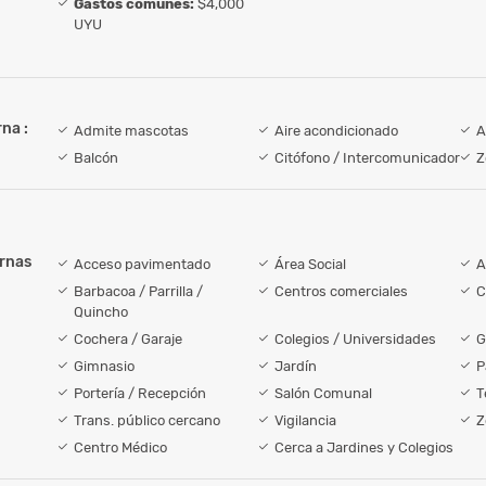
Gastos comunes:
$4,000
UYU
na :
Admite mascotas
Aire acondicionado
A
Balcón
Citófono / Intercomunicador
Z
ernas
Acceso pavimentado
Área Social
A
Barbacoa / Parrilla /
Centros comerciales
C
Quincho
Cochera / Garaje
Colegios / Universidades
G
Gimnasio
Jardín
P
Portería / Recepción
Salón Comunal
T
Trans. público cercano
Vigilancia
Z
Centro Médico
Cerca a Jardines y Colegios