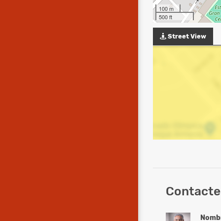
100 m
500 ft
Street View
Contacte 
Nomb