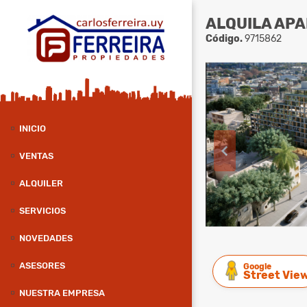
ALQUILA APA
Código.
9715862
INICIO
VENTAS
ALQUILER
SERVICIOS
NOVEDADES
ASESORES
Google
Street Vie
NUESTRA EMPRESA