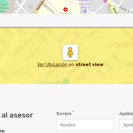
L
Ver Ubicación
en
street view
*
al asesor
Nombre
Apelli
re: