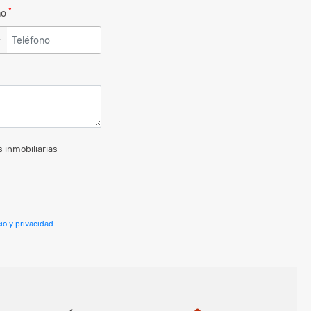
*
no
▼
 inmobiliarias
io y privacidad