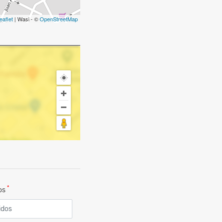
eaflet
| Wasi - ©
OpenStreetMap
*
dos