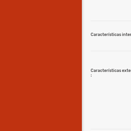
Características inter
Características ext
: