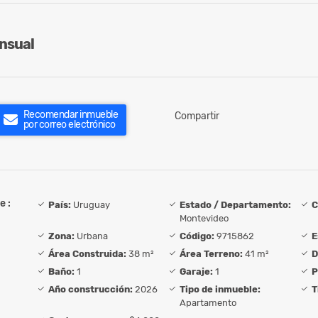
nsual
Recomendar inmueble
Compartir
por correo electrónico
e :
País:
Uruguay
Estado / Departamento:
C
Montevideo
Zona:
Urbana
Código:
9715862
E
Área Construida:
38 m²
Área Terreno:
41 m²
D
Baño:
1
Garaje:
1
P
Año construcción:
2026
Tipo de inmueble:
T
Apartamento