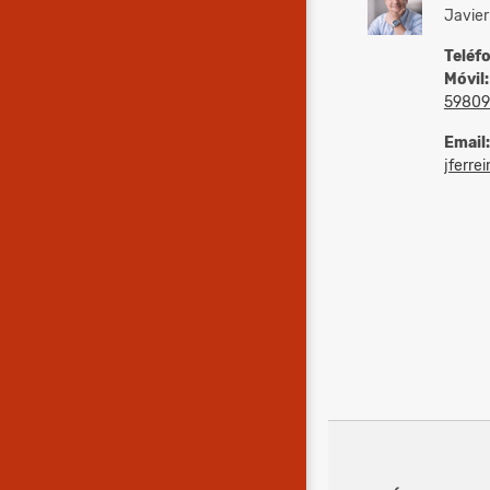
Javier
Teléf
Móvil:
59809
Email:
jferrei