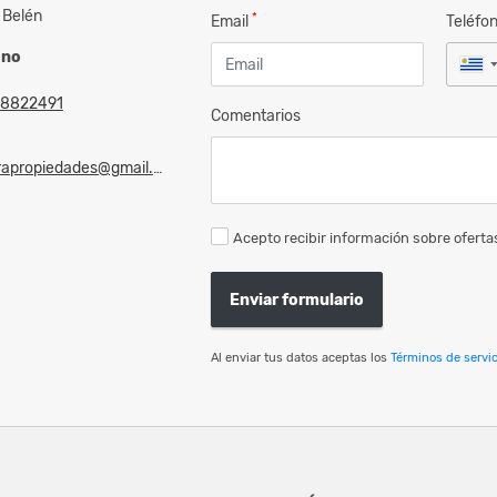
 Belén
*
Email
Teléfo
ono
8822491
Comentarios
rapropiedades@gmail.com
Acepto recibir información sobre ofertas
Enviar formulario
Al enviar tus datos aceptas los
Términos de servic