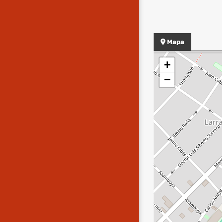
Mapa
+
−