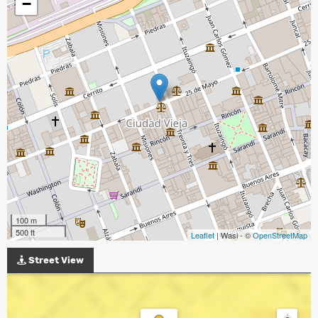
−
100 m
500 ft
Leaflet
| Wasi - ©
OpenStreetMap
Street View