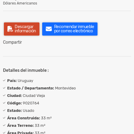
Dólares Americanos
Descargar
Recomendar inmueble
información
por correo electrónico
Compartir
Detalles del inmueble :
País:
Uruguay
Estado / Departamento:
Montevideo
Ciudad:
Ciudad Vieja
Código:
9020764
Estado:
Usado
Área Construida:
33 m²
Área Terreno:
33 m²
Área Privada:
33 m²