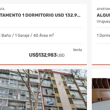
NTA
APARTA
VENDE APARTAMENTO 1 DORMITORIO USD 132.983
Urugua
2
1 Baño / 1 Garaje / 40 Área m
1 Dormi
Venta
US$132,983
USD