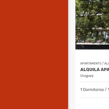
/
APARTAMENTO
AL
Uruguay
1 Dormitorios /