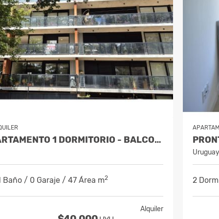
QUILER
APARTA
ALQUILA APARTAMENTO 1 DORMITORIO - BALCON Y COCHERA - POCITOS
Urugua
2
 1 Baño / 0 Garaje / 47 Área m
2 Dormi
Alquiler