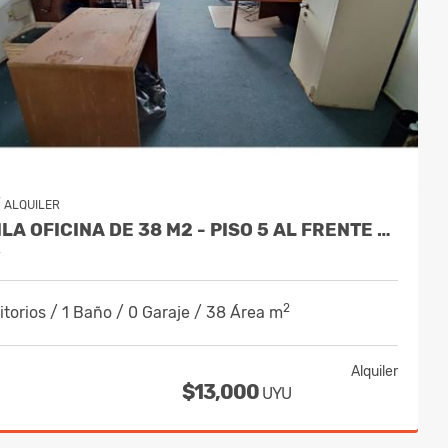
/
ALQUILER
ALQUILA OFICINA DE 38 M2 - PISO 5 AL FRENTE - CIUDAD VIEJA
y
2
torios / 1 Baño / 0 Garaje / 38 Área m
Alquiler
$13,000
UYU