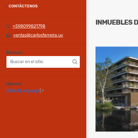
CONTÁCTENOS
INMUEBLES
+598099821798
ventas@carlosferreira.uy
Buscar:
Idioma:
Select Language
▼