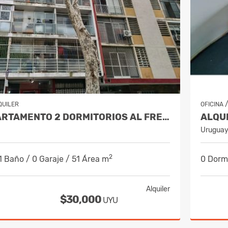
QUILER
OFICINA
ALQUILA APARTAMENTO 2 DORMITORIOS AL FRENTE - CENTRO MDEO.
Urugua
2
 1 Baño / 0 Garaje / 51 Área m
0 Dormi
Alquiler
$30,000
UYU