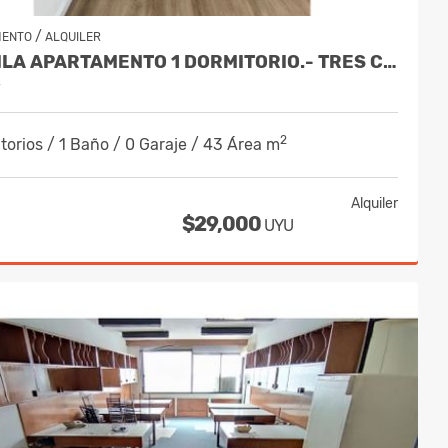
/
MENTO
ALQUILER
ALQUILA APARTAMENTO 1 DORMITORIO.- TRES CRUCES
y
2
torios / 1 Baño / 0 Garaje / 43 Área m
Alquiler
$29,000
UYU