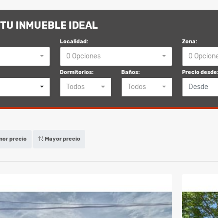
TU INMUEBLE IDEAL
Localidad:
Zona:
0 Opciones
0 Opcion
Dormitorios:
Baños:
Precio desde
Todos
Todos
or precio
Mayor precio