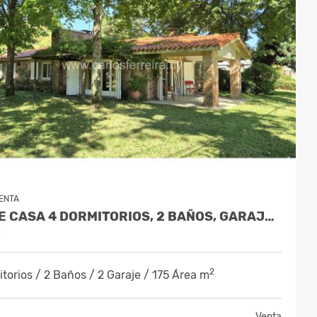
ENTA
VENDE CASA 4 DORMITORIOS, 2 BAÑOS, GARAJE, PISCINA Y FONDO - SUR
y
2
torios / 2 Baños / 2 Garaje / 175 Área m
Venta