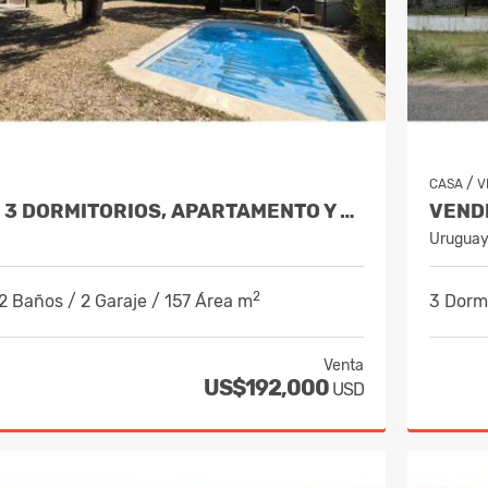
/
CASA
V
VENDE CASA 3 DORMITORIOS, APARTAMENTO Y AMPLIO TERRENO - ATLANTIDA SUR
Urugua
2
 2 Baños / 2 Garaje / 157 Área m
3 Dormi
Venta
US$192,000
USD