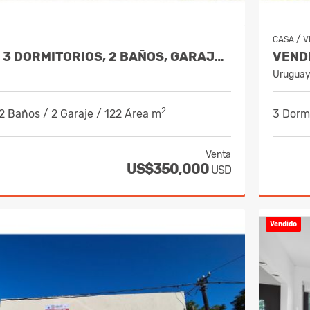
/
CASA
V
VENDE CASA 3 DORMITORIOS, 2 BAÑOS, GARAJE X 2 - POCITOS
Urugua
2
 2 Baños / 2 Garaje / 122 Área m
3 Dormi
Venta
US$350,000
USD
Vendido