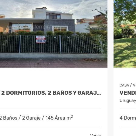
/
CASA
V
VENDE CASA 2 DORMITORIOS, 2 BAÑOS Y GARAJE - PIRIAPOLIS
Urugua
2
 2 Baños / 2 Garaje / 145 Área m
4 Dormi
Venta