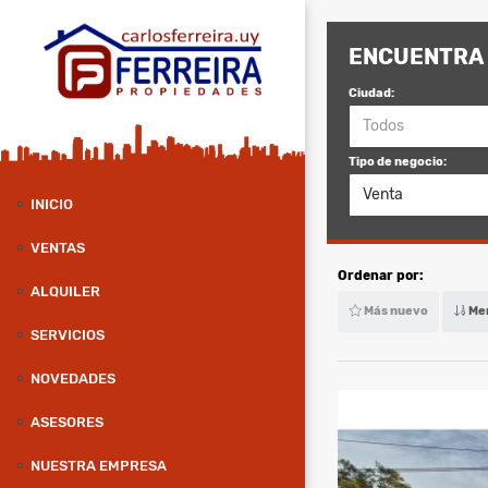
ENCUENTRA 
Ciudad:
Todos
Tipo de negocio:
Venta
INICIO
VENTAS
Ordenar por:
ALQUILER
Más nuevo
Men
SERVICIOS
NOVEDADES
ASESORES
NUESTRA EMPRESA