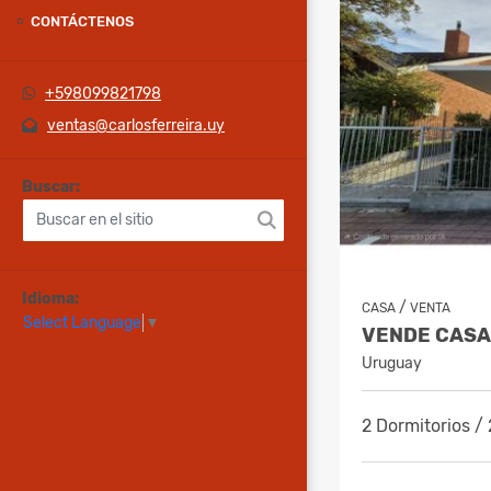
CONTÁCTENOS
+598099821798
ventas@carlosferreira.uy
Buscar:
Idioma:
/
CASA
VENTA
Select Language
▼
Uruguay
2 Dormitorios /