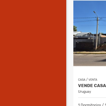
/
CASA
VENTA
Uruguay
1 Dormitorios / 