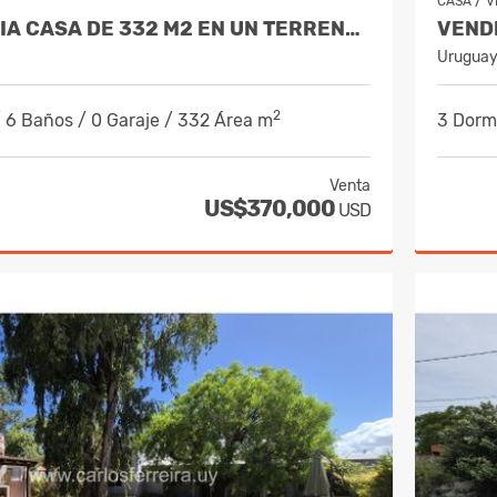
/
CASA
V
VENDE AMPLIA CASA DE 332 M2 EN UN TERRENO DE 520 M2 - AVDA. SARANDI
Urugua
2
/ 6 Baños / 0 Garaje / 332 Área m
3 Dormi
Venta
US$370,000
USD