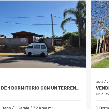
/
CASA
V
VENDE CASA DE 1 DORMITORIO CON UN TERRENO DE 576 M2 - CIUDAD DE RIVERA
Urugua
2
1 Baño / 1 Garaje / 39 Área m
3 Dormi