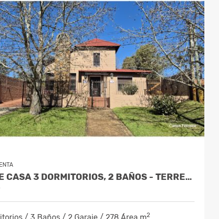
ENTA
VENDE CASA 3 DORMITORIOS, 2 BAÑOS - TERRENO 668 M2 - LAS VEGAS SUR
y
2
torios / 3 Baños / 2 Garaje / 278 Área m