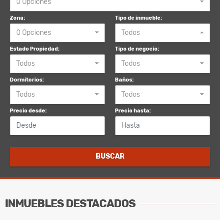
0 Opciones
Zona:
Tipo de inmueble:
0 Opciones
Todos
Estado Propiedad:
Tipo de negocio:
Todos
Todos
Dormitorios:
Baños:
Todos
Todos
Precio desde:
Precio hasta:
BUSCAR
INMUEBLES
DESTACADOS