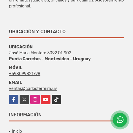
en remates judiciales, oficiales y particulares. Asesoramiento
profesional.
UBICACIÓN Y CONTACTO
UBICACIÓN
José Maria Montero 3092 Of. 902
Punta Carretas - Montevideo - Uruguay
MÓVIL
+598099821798
EMAIL
ventas@carlosferreira.uy
Facebook
X
Instagram
YouTube
TikTok
INFORMACIÓN
Inicio