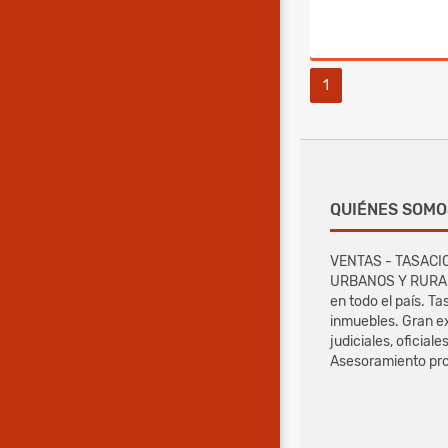
1
QUIÉNES SOMO
VENTAS - TASACI
URBANOS Y RURALE
en todo el país. T
inmuebles. Gran e
judiciales, oficiale
Asesoramiento pro