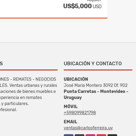
US$5,000
USD
S
UBICACIÓN Y CONTACTO
ONES - REMATES - NEGOCIOS
UBICACIÓN
S. Ventas urbanas y rurales
José Maria Montero 3092 Of. 902
asaciones de bienes muebles e
Punta Carretas - Montevideo -
xperiencia en remates
Uruguay
s y particulares.
MÓVIL
fesional.
+598099821798
EMAIL
ventas@carlosferreira.uy