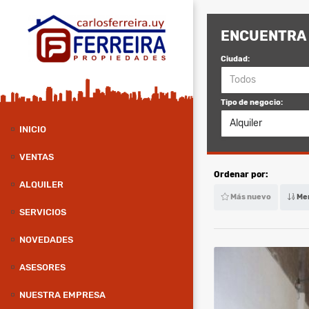
ENCUENTRA 
Ciudad:
Todos
Tipo de negocio:
Alquiler
INICIO
VENTAS
Ordenar por:
ALQUILER
Más nuevo
Men
SERVICIOS
NOVEDADES
ASESORES
NUESTRA EMPRESA