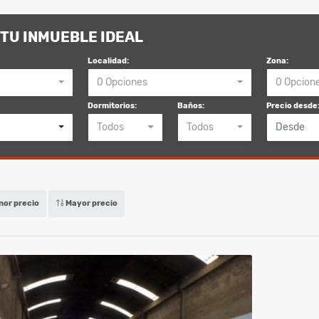
TU INMUEBLE IDEAL
Localidad:
Zona:
0 Opciones
0 Opcion
Dormitorios:
Baños:
Precio desde
Todos
Todos
or precio
Mayor precio