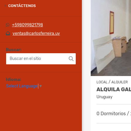
CONTÁCTENOS
+598099821798
ventas@carlosferreira.uy
Buscar:
Idioma:
/
LOCAL
ALQUILER
Select Language
▼
Uruguay
0 Dormitorios /