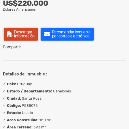
US$220,000
Dólares Americanos
Descargar
Recomendar inmueble
información
por correo electrónico
Compartir
Detalles del inmueble :
País:
Uruguay
Estado / Departamento:
Canelones
Ciudad:
Santa Rosa
Código:
9538076
Estado:
Usado
Área Construida:
150 m²
Área Terreno:
393 m²