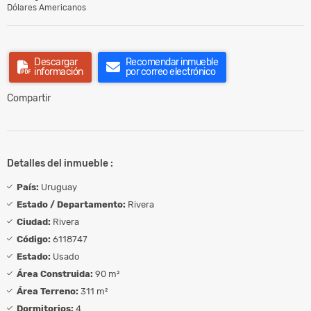
Dólares Americanos
Descargar
Recomendar inmueble
información
por correo electrónico
Compartir
Detalles del inmueble :
País:
Uruguay
Estado / Departamento:
Rivera
Ciudad:
Rivera
Código:
6118747
Estado:
Usado
Área Construida:
90 m²
Área Terreno:
311 m²
Dormitorios:
4