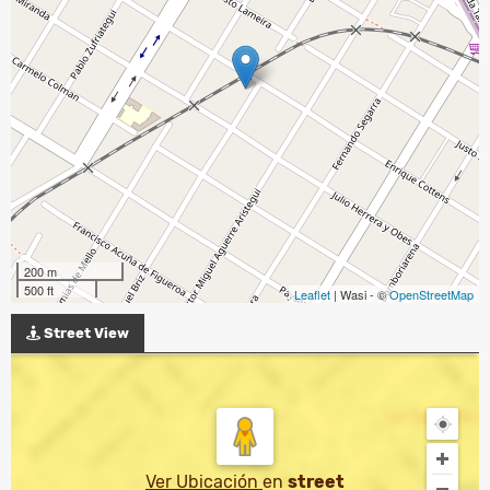
200 m
500 ft
Leaflet
| Wasi - ©
OpenStreetMap
Street View
Ver Ubicación
en
street