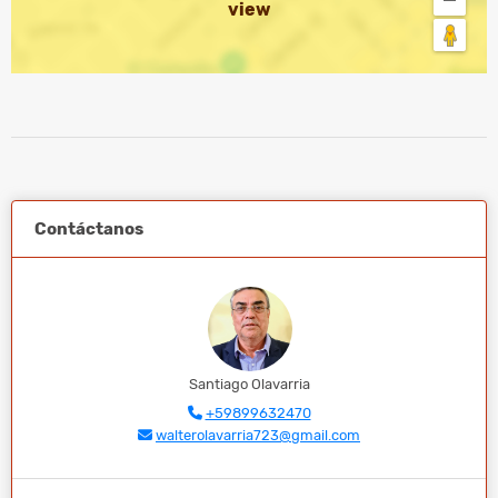
view
Contáctanos
Santiago Olavarria
+59899632470
walterolavarria723@gmail.com