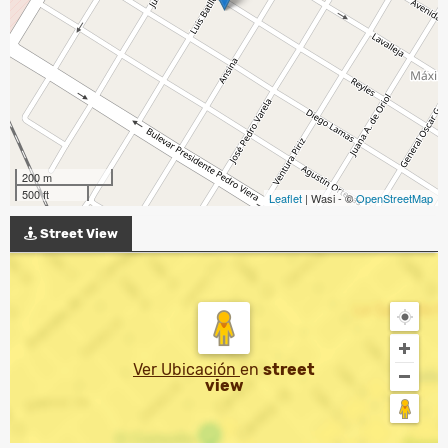
200 m
500 ft
Leaflet
| Wasi - ©
OpenStreetMap
Street View
Ver Ubicación
en
street
view