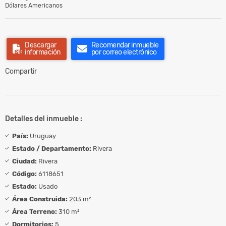
Dólares Americanos
Descargar
Recomendar inmueble
información
por correo electrónico
Compartir
Detalles del inmueble :
País:
Uruguay
Estado / Departamento:
Rivera
Ciudad:
Rivera
Código:
6118651
Estado:
Usado
Área Construida:
203 m²
Área Terreno:
310 m²
Dormitorios:
5