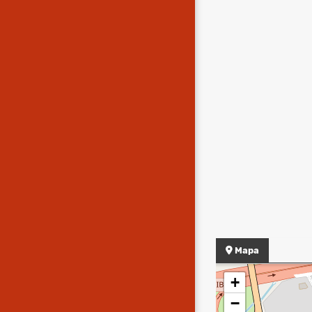
Mapa
+
−