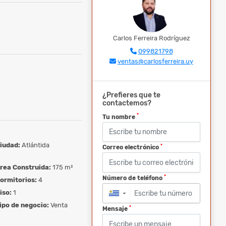
Carlos Ferreira Rodríguez
099821798
ventas@carlosferreira.uy
¿Prefieres que te
contactemos?
*
Tu nombre
iudad:
Atlántida
*
Correo electrónico
rea Construida:
175 m²
*
Número de teléfono
ormitorios:
4
iso:
1
▼
ipo de negocio:
Venta
*
Mensaje