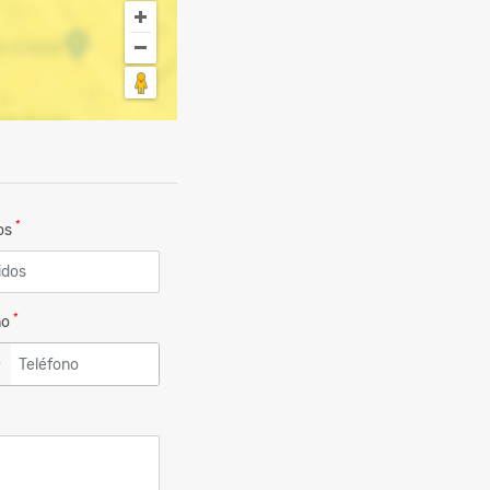
*
dos
*
no
▼