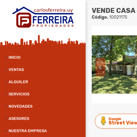
VENDE CASA 
Código.
10021175
INICIO
VENTAS
ALQUILER
SERVICIOS
NOVEDADES
ASESORES
Google
Street Vie
NUESTRA EMPRESA