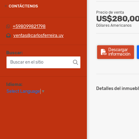
CONTÁCTENOS
Precio de venta
US$280,0
Dólares Americanos
+598099821798
ventas@carlosferreira.uy
Descargar
Buscar:
información
Idioma:
Detalles del inmuebl
Select Language
▼