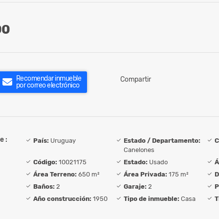
00
Recomendar inmueble
Compartir
por correo electrónico
e :
País:
Uruguay
Estado / Departamento:
C
Canelones
Código:
10021175
Estado:
Usado
Á
Área Terreno:
650 m²
Área Privada:
175 m²
D
Baños:
2
Garaje:
2
P
Año construcción:
1950
Tipo de inmueble:
Casa
T