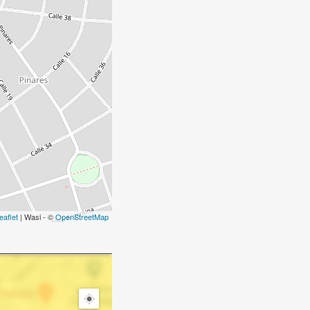
eaflet
| Wasi - ©
OpenStreetMap