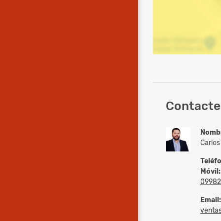
Contacte 
Nomb
Carlos
Teléf
Móvil:
09982
Email:
ventas