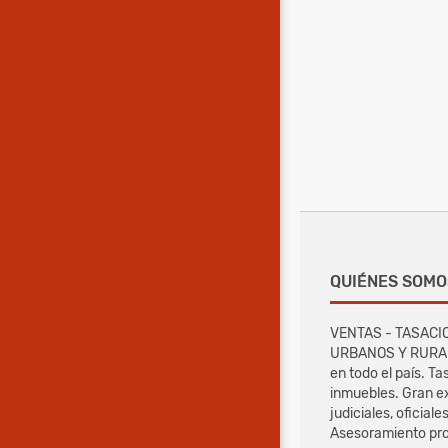
QUIÉNES SOMO
VENTAS - TASACI
URBANOS Y RURALE
en todo el país. T
inmuebles. Gran e
judiciales, oficiale
Asesoramiento pro