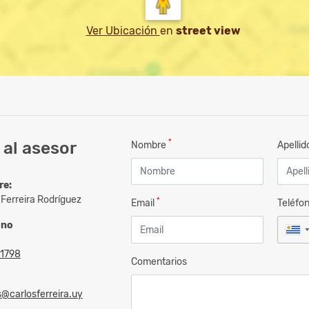
Ver Ubicación
en
street view
*
al asesor
Nombre
Apelli
re:
 Ferreira Rodríguez
*
Email
Teléfo
ono
1798
Comentarios
@carlosferreira.uy