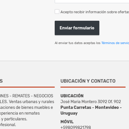
Acepto recibir información sobre ofertas
Enviar formulario
Al enviar tus datos aceptas los
Términos de servic
S
UBICACIÓN Y CONTACTO
ONES - REMATES - NEGOCIOS
UBICACIÓN
S. Ventas urbanas y rurales
José Maria Montero 3092 Of. 902
asaciones de bienes muebles e
Punta Carretas - Montevideo -
xperiencia en remates
Uruguay
s y particulares.
MÓVIL
fesional.
+598099821798