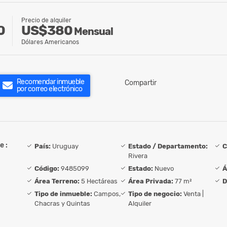
Precio de alquiler
US$380
0
Mensual
Dólares Americanos
Recomendar inmueble
Compartir
por correo electrónico
e :
País:
Uruguay
Estado / Departamento:
C
Rivera
Código:
9485099
Estado:
Nuevo
Á
Área Terreno:
5 Hectáreas
Área Privada:
77 m²
D
Tipo de inmueble:
Campos,
Tipo de negocio:
Venta |
Chacras y Quintas
Alquiler