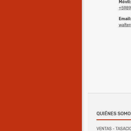
Móvil:
+5989
Email:
walter
QUIÉNES SOMO
VENTAS - TASACI