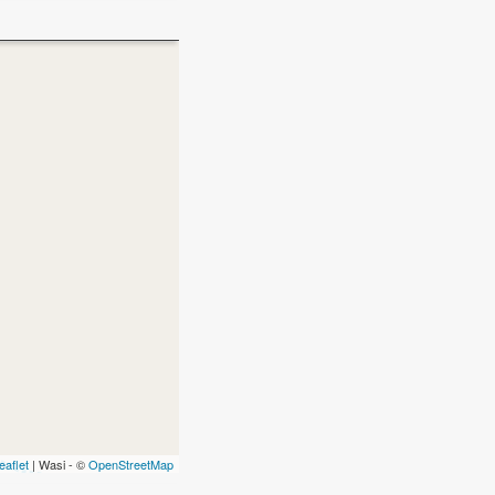
eaflet
| Wasi - ©
OpenStreetMap