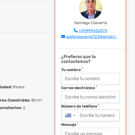
Santiago Olavarria
+59899632470
walterolavarria723@gmail.com
¿Prefieres que te
contactemos?
*
Tu nombre
iudad:
Rivera
*
Correo electrónico
rea Construida:
80 m²
*
Número de teléfono
ormitorios:
2
▼
*
Mensaje