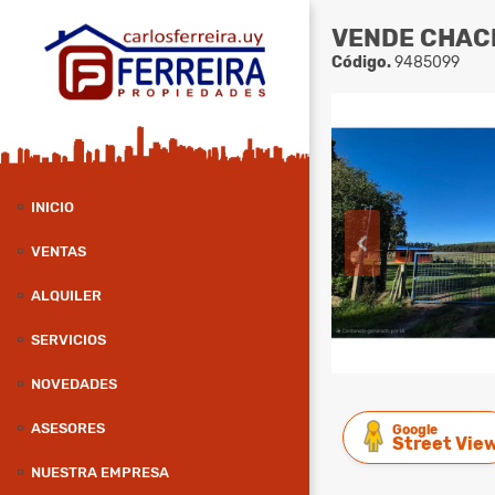
VENDE CHACR
Código.
9485099
INICIO
VENTAS
ALQUILER
SERVICIOS
NOVEDADES
ASESORES
Google
Street Vie
NUESTRA EMPRESA