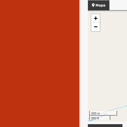
Mapa
+
−
200 m
500 ft