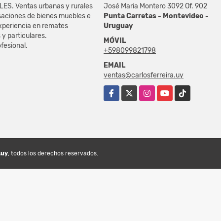
S. Ventas urbanas y rurales
José Maria Montero 3092 Of. 902
asaciones de bienes muebles e
Punta Carretas - Montevideo -
xperiencia en remates
Uruguay
s y particulares.
MÓVIL
fesional.
+598099821798
EMAIL
ventas@carlosferreira.uy
Facebook
X
Instagram
YouTube
TikTok
.uy
, todos los derechos reservados.