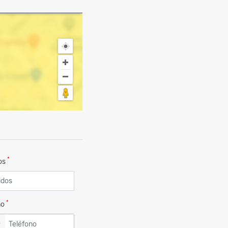
*
dos
*
no
▼