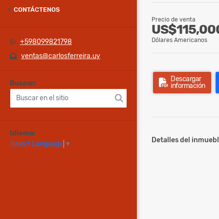
CONTÁCTENOS
Precio de venta
US$115,00
Dólares Americanos
+598099821798
ventas@carlosferreira.uy
Descargar
Buscar:
información
Idioma:
Detalles del inmuebl
Select Language
▼