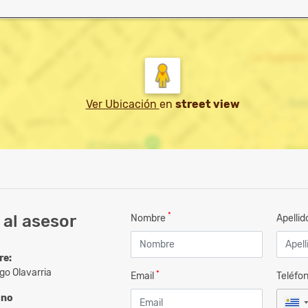
Ver Ubicación
en
street view
*
al asesor
Nombre
Apelli
re:
go Olavarria
*
Email
Teléfo
ono