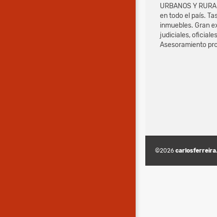
URBANOS Y RURALE
en todo el país. T
inmuebles. Gran e
judiciales, oficiale
Asesoramiento pro
©2026
carlosferreira