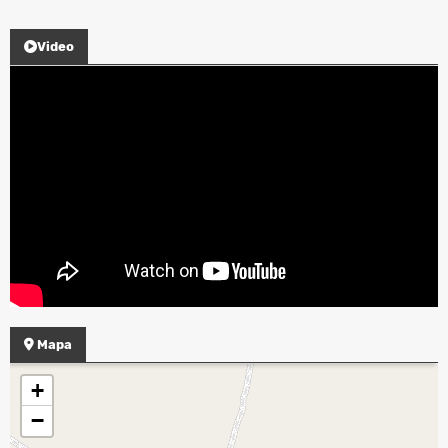
Video
Mapa
+
−