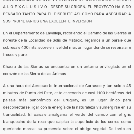
A L O E X C L U S I V O . DESDE SU ORIGEN, EL PROYECTO HA SIDO
PENSADO TANTO PARA EL DISFRUTE ASÍ COMO PARA ASEGURAR A
SUS PROPIETARIOS UNA EXCELENTE INVERSIÓN
En el Departamento de Lavalleja, recoriendo el Camino de las Sierras al
noreste de la Localidad de Solís de Mataojo, llegamos a un paraje que
sobresale 400 mts. sobre el nivel del mar, un lugar donde se respira aire
fresco y puro.
Chacra de las Sierras se encuentra en un entorno privilegiado en el
corazón de las Sierra de las Ánimas
A una hora del Aeropuerto Internacional de Carrasco y tan solo a 45
minutos de Punta del Este, este escenario de casi 1100 hectáreas del
paisaje más panorámico del Uruguay, es un lugar único para
desconectarse, ligar con la energía de la naturaleza y sumergirse en su
tranquilidad. El paisaje amalgama el verde del campo con el gris
blanquecino de la roca que salpica la superficie de los cerros como
queriendo marcar su presencia sobre el abrigo vegetal. De tanto en