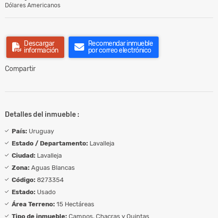
Dólares Americanos
Descargar
Recomendar inmueble
información
por correo electrónico
Compartir
Detalles del inmueble :
País:
Uruguay
Estado / Departamento:
Lavalleja
Ciudad:
Lavalleja
Zona:
Aguas Blancas
Código:
8273354
Estado:
Usado
Área Terreno:
15 Hectáreas
Tipo de inmueble:
Campos, Chacras y Quintas