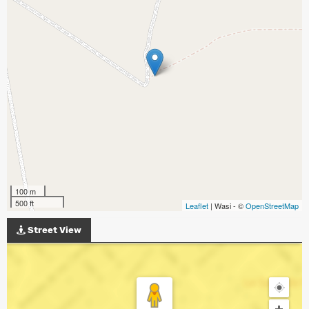
100 m
500 ft
Leaflet
| Wasi - ©
OpenStreetMap
Street View