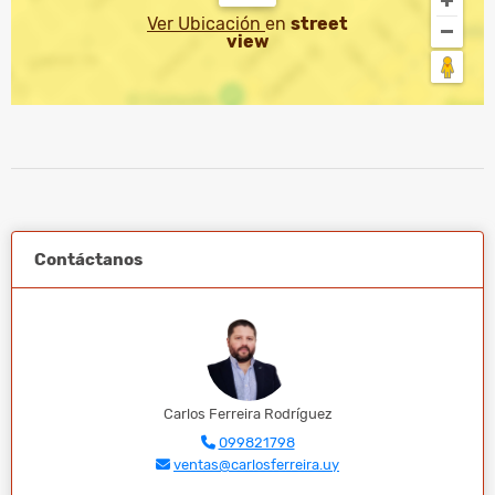
Ver Ubicación
en
street
view
Contáctanos
Carlos Ferreira Rodríguez
099821798
ventas@carlosferreira.uy