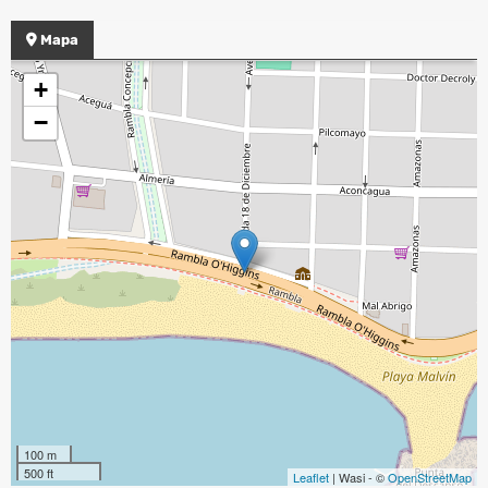
Mapa
+
−
100 m
500 ft
Leaflet
| Wasi - ©
OpenStreetMap