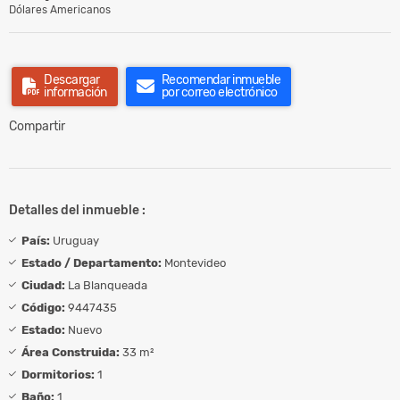
Dólares Americanos
Descargar
Recomendar inmueble
información
por correo electrónico
Compartir
Detalles del inmueble :
País:
Uruguay
Estado / Departamento:
Montevideo
Ciudad:
La Blanqueada
Código:
9447435
Estado:
Nuevo
Área Construida:
33 m²
Dormitorios:
1
Baño:
1