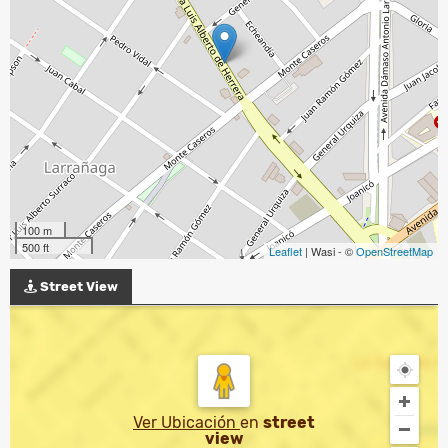
100 m
500 ft
Leaflet
| Wasi - ©
OpenStreetMap
Street View
Ver Ubicación
en
street
view