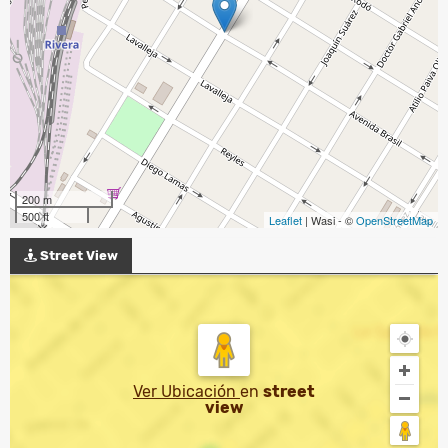
200 m
500 ft
Leaflet
| Wasi - ©
OpenStreetMap
Street View
Ver Ubicación
en
street
view