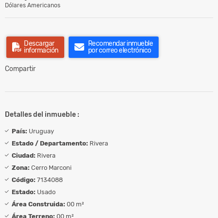
Dólares Americanos
Descargar
Recomendar inmueble
información
por correo electrónico
Compartir
Detalles del inmueble :
País:
Uruguay
Estado / Departamento:
Rivera
Ciudad:
Rivera
Zona:
Cerro Marconi
Código:
7134088
Estado:
Usado
Área Construida:
00 m²
Área Terreno:
00 m²