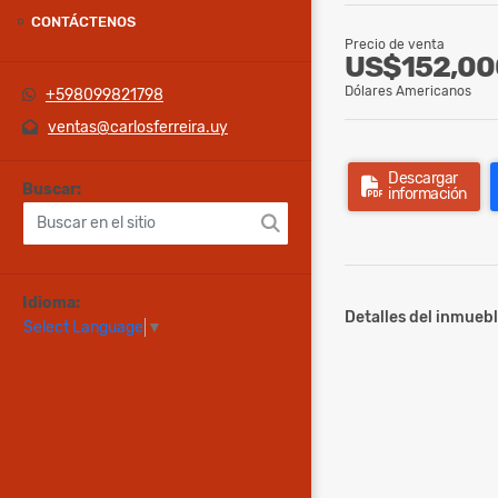
CONTÁCTENOS
Precio de venta
US$152,00
Dólares Americanos
+598099821798
ventas@carlosferreira.uy
Descargar
Buscar:
información
Idioma:
Detalles del inmuebl
Select Language
▼