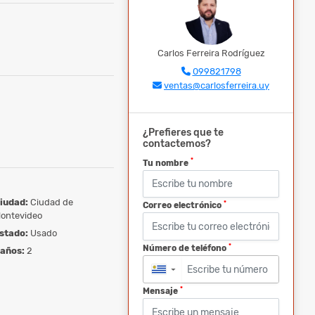
Carlos Ferreira Rodríguez
099821798
ventas@carlosferreira.uy
¿Prefieres que te
contactemos?
*
Tu nombre
iudad:
Ciudad de
*
Correo electrónico
ontevideo
stado:
Usado
*
Número de teléfono
años:
2
▼
*
Mensaje