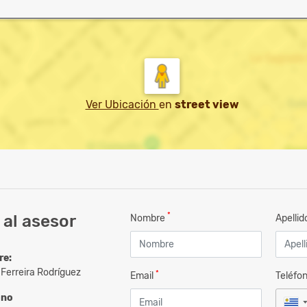
Ver Ubicación
en
street view
*
al asesor
Nombre
Apelli
re:
 Ferreira Rodríguez
*
Email
Teléfo
ono