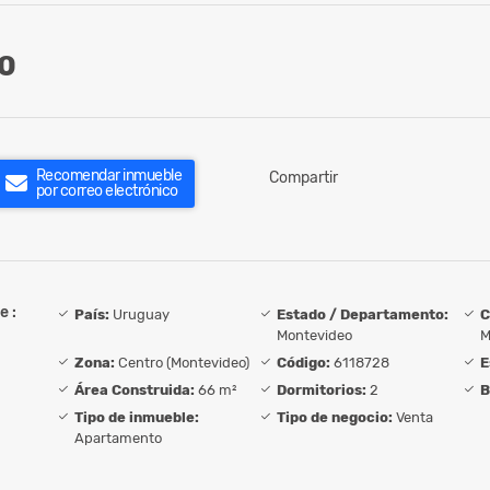
0
Recomendar inmueble
Compartir
por correo electrónico
e :
País:
Uruguay
Estado / Departamento:
C
Montevideo
M
Zona:
Centro (Montevideo)
Código:
6118728
E
Área Construida:
66 m²
Dormitorios:
2
B
Tipo de inmueble:
Tipo de negocio:
Venta
Apartamento