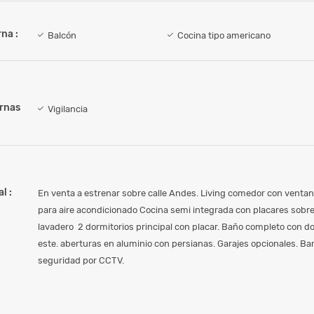
na :
Balcón
Cocina tipo americano
ernas
Vigilancia
l :
En venta a estrenar sobre calle Andes. Living comedor con ventana
para aire acondicionado Cocina semi integrada con placares sobr
lavadero 2 dormitorios principal con placar. Baño completo con do
este. aberturas en aluminio con persianas. Garajes opcionales. Ba
seguridad por CCTV.