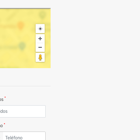
*
dos
*
no
▼