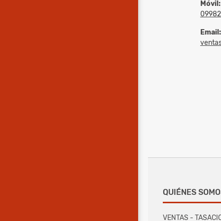
Móvil:
09982
Email:
ventas
QUIÉNES SOMO
VENTAS - TASACI