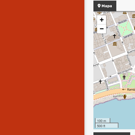
Mapa
+
−
100 m
500 ft