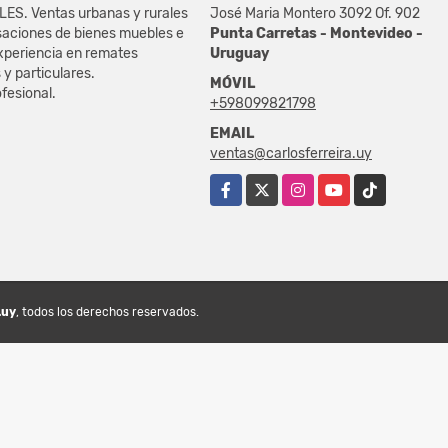
S. Ventas urbanas y rurales
José Maria Montero 3092 Of. 902
asaciones de bienes muebles e
Punta Carretas - Montevideo -
xperiencia en remates
Uruguay
s y particulares.
MÓVIL
fesional.
+598099821798
EMAIL
ventas@carlosferreira.uy
Facebook
X
Instagram
YouTube
TikTok
.uy
, todos los derechos reservados.