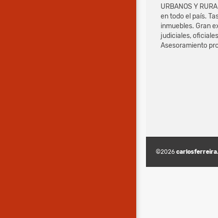
URBANOS Y RURALE
en todo el país. T
inmuebles. Gran e
judiciales, oficiale
Asesoramiento pro
©2026
carlosferreira