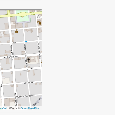
eaflet
| Wasi - ©
OpenStreetMap