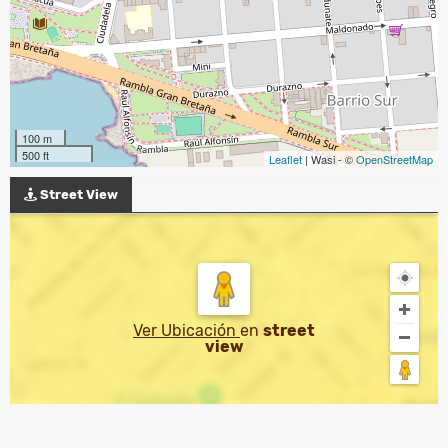
100 m
500 ft
Leaflet
| Wasi - ©
OpenStreetMap
Street View
Ver Ubicación
en
street
view