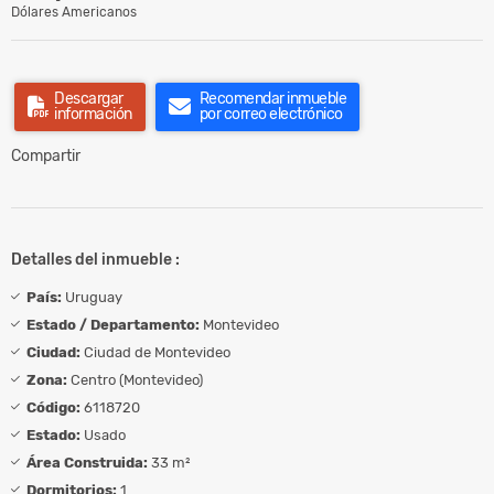
Dólares Americanos
Descargar
Recomendar inmueble
información
por correo electrónico
Compartir
Detalles del inmueble :
País:
Uruguay
Estado / Departamento:
Montevideo
Ciudad:
Ciudad de Montevideo
Zona:
Centro (Montevideo)
Código:
6118720
Estado:
Usado
Área Construida:
33 m²
Dormitorios:
1