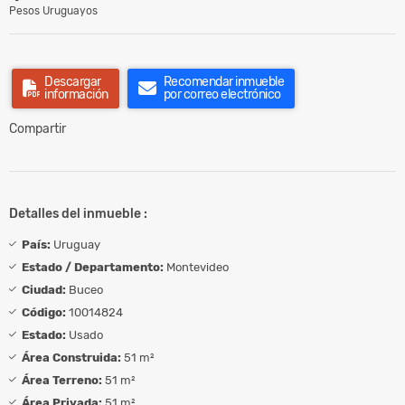
Pesos Uruguayos
Descargar
Recomendar inmueble
información
por correo electrónico
Compartir
Detalles del inmueble :
País:
Uruguay
Estado / Departamento:
Montevideo
Ciudad:
Buceo
Código:
10014824
Estado:
Usado
Área Construida:
51 m²
Área Terreno:
51 m²
Área Privada:
51 m²