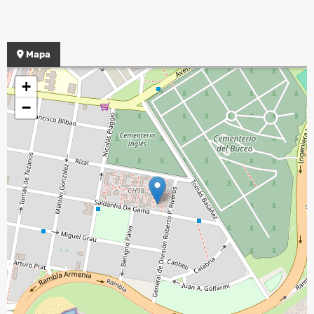
Mapa
+
−