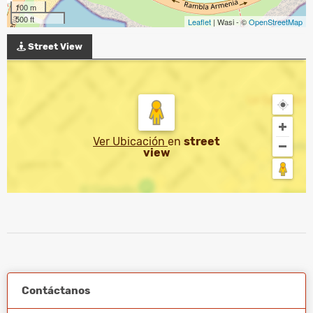
100 m
500 ft
Leaflet
| Wasi - ©
OpenStreetMap
Street View
Ver Ubicación
en
street
view
Contáctanos